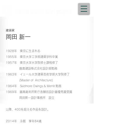
​建築家
岡田 新一
1928年 東京に生まれる
1955年 東京大学工学部建築学科卒業
1957年 東京大学大学院修士課程修了
鹿島建設株式会社設計部勤務
1963年 イェール大学建築芸術学部大学院修了
(Master of Architecture)
1964年 Skidmore Owings & Merrill 勤務
1969年 最高裁判所新庁舎競技設計最優秀賞受賞
岡田新一設計事務所 設立
以降、400を超える作品を設計。
2014年 永眠 享年84歳