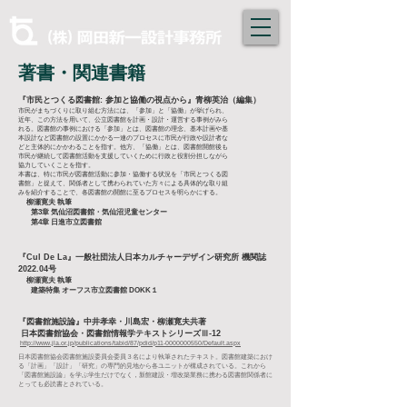
著書・関連書籍
『市民とつくる図書館: 参加と協働の視点から』青柳英治（編集）
市民がまちづくりに取り組む方法には、「参加」と「協働」が挙げられ、
近年、この方法を用いて、公立図書館を計画・設計・運営する事例がみら
れる。図書館の事例における「参加」とは、図書館の理念、基本計画や基
本設計など図書館の設置にかかる一連のプロセスに市民が行政や設計者な
どと主体的にかかわることを指す。他方、「協働」とは、図書館開館後も
市民が継続して図書館活動を支援していくために行政と役割分担しながら
協力していくことを指す。
本書は、特に市民が図書館活動に参加・協働する状況を「市民とつくる図
書館」と捉えて、関係者として携わられていた方々による具体的な取り組
みを紹介することで、各図書館の開館に至るプロセスを明らかにする。
柳瀬寛夫 執筆
第3章 気仙沼図書館・気仙沼児童センター
第4章 日進市立図書館
『Cul De La』一般社団法人日本カルチャーデザイン研究所 機関誌
2022.04号
柳瀬寛夫 執筆
建築特集 オーフス市立図書館 DOKK１
『図書館施設論』中井孝幸・川島宏・柳瀬寛夫共著
日本図書館協会・図書館情報学テキストシリーズⅢ-12
http://www.jla.or.jp/publications/tabid/87/pdid/p11-0000000550/Default.aspx
日本図書館協会図書館施設委員会委員３名により執筆されたテキスト。図書館建築におけ
る「計画」「設計」「研究」の専門的見地から各ユニットが構成されている。これから
「図書館施設論」を学ぶ学生だけでなく，新館建設・増改築業務に携わる図書館関係者に
とっても必読書とされている。