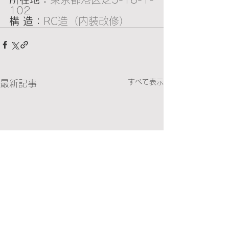
102
構 造：
RC造（内装改修）
すべて表示
最新記事