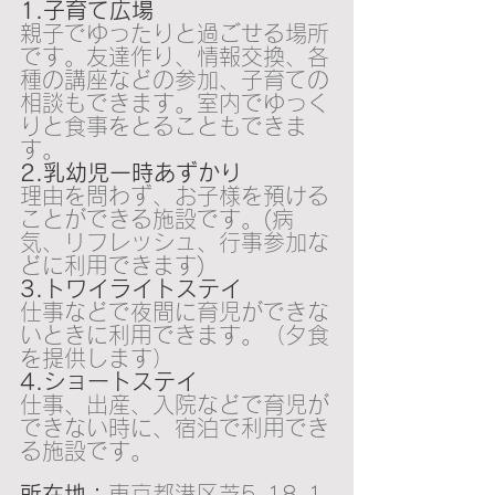
1.子育て広場
親子でゆったりと過ごせる場所
です。友達作り、情報交換、各
種の講座などの参加、子育ての
相談もできます。室内でゆっく
りと食事をとることもできま
す。
2.乳幼児一時あずかり
理由を問わず、お子様を預ける
ことができる施設です。(病
気、リフレッシュ、行事参加な
どに利用できます)
3.トワイライトステイ
仕事などで夜間に育児ができな
いときに利用できます。（夕食
を提供します）
4.ショートステイ
仕事、出産、入院などで育児が
できない時に、宿泊で利用でき
る施設です。
所在地：
東京都港区芝5-18-1-