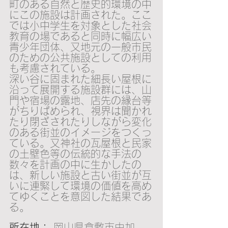
町のある自然と歴史的環境の中
にこの施設は計画された。ここ
では小中学生を対象とした社会
教育の場であると同時に幅広い
青少年団体、又地元の一般市民
のための公共施設としての利用
も考慮されている。
深い谷に固まれた細長い屋根に
沿って展開する施設群には、山
門や宿場の露地、店先の縁台等
がちりばめられ、視界は聞かれ
たり閉ざされたりしながら変化
のある街並のイメージをつくっ
ている。又神社の瓦屋根と民家
の土壁色等の伝統的な手法の
数々を計画の中に生かしたの
は、新しい施設と古い街並が互
いに連緊して環境の価値を高め
てゆくことを意図した結果であ
る。
所在地：
 岡山県倉敷市由加