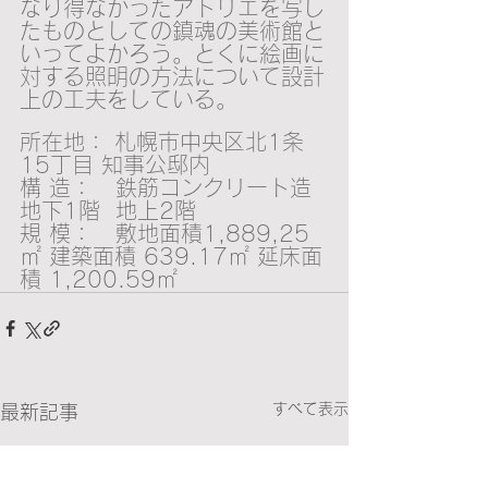
なり得なかったアトリエを写し
たものとしての鎮魂の美術館と
いってよかろう。とくに絵画に
対する照明の方法について設計
上の工夫をしている。
所在地： 札幌市中央区北1条
15丁目 知事公邸内
構 造：   鉄筋コンクリート造  
地下1階  地上2階
規 模：   敷地面積1,889,25
㎡ 建築面積 639.17㎡ 延床面
積 1,200.59㎡
すべて表示
最新記事