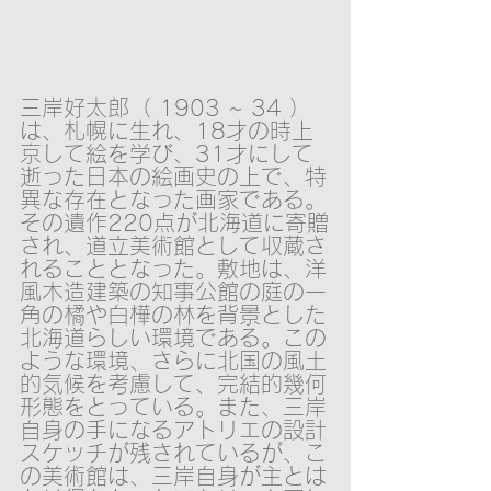
三岸好太郎（ 1903 ~ 34 ）
は、札幌に生れ、18才の時上
京して絵を学び、31才にして
逝った日本の絵画史の上で、特
異な存在となった画家である。
その遺作220点が北海道に寄贈
され、道立美術館として収蔵さ
れることとなった。敷地は、洋
風木造建築の知事公館の庭の一
角の橘や白樺の林を背景とした
北海道らしい環境である。この
ような環境、さらに北国の風土
的気候を考慮して、完結的幾何
形態をとっている。また、三岸
自身の手になるアトリエの設計
スケッチが残されているが、こ
の美術館は、三岸自身が主とは