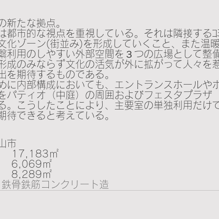
の新たな拠点。
都市的な視点を重視している。それは隣接するｺﾐｭﾆ
文化ゾーン(街並み)を形成していくこと、また温
繋利用のしやすい外部空間を３つの広場として整
形成のみならず文化の活気が外に拡がって人々を
出を期待するものである。
めに内部構成においても、エントランスホールや
をパティオ（中庭）の周囲およびフェスタプラザ
る。こうしたことにより、主要室の単独利用だけ
期待できると考えている。
山市
  
17,183㎡
  
6,069㎡
  
8,289㎡
  鉄骨鉄筋コンクリート造