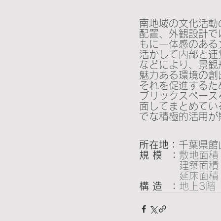
南地域の文化活動
配置、外観設計では
もに一体感のある
活かして内部と連
などにより、景観
魅力ある環境の創
それを促進するた
ブリックスペース
面してまとめてい
でな積極的活用が
所在地：
千葉県館
規 模  ：
敷地面積  
　　　   建築面積  
　　　   延床面積  
構 造  ：
地上3階