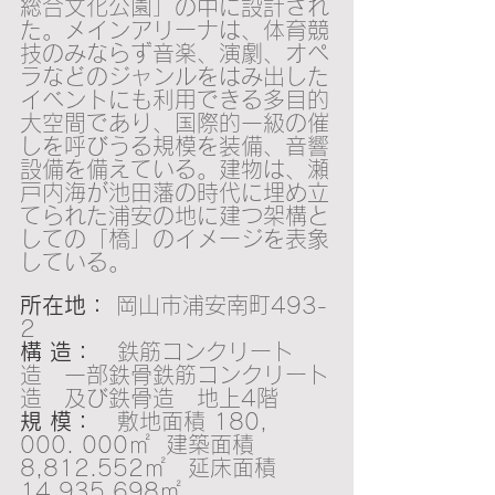
総合文化公園」の中に設計され
た。メインアリーナは、体育競
技のみならず音楽、演劇、オペ
ラなどのジャンルをはみ出した
イベントにも利用できる多目的
大空間であり、国際的一級の催
しを呼びうる規模を装備、音響
設備を備えている。建物は、瀬
戸内海が池田藩の時代に埋め立
てられた浦安の地に建つ架構と
しての「橋」のイメージを表象
している。
所在地：
 岡山市浦安南町493-
2
構 造：
   鉄筋コンクリー卜
造　一部鉄骨鉄筋コンクリー卜
造　及び鉄骨造　地上4階
規 模：
   敷地面積 180, 
000. 000㎡  建築面積 
8,812.552㎡　延床面積 
14,935.698㎡