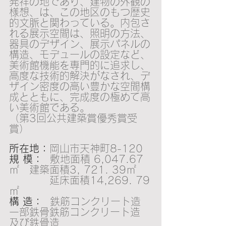
発祥の地であり、建物の外観の
様想、は、この地区のもつ歴史
的文脈と関わっている。内包さ
れる展示空間は、照明の方法、
器具のデザイン、展示パネルの
構造、モデュールの設定など、
美術館機能を専門的に追求し、
高度な技術的解決がなされ、デ
ザイン密度の高い豊かな空間構
成とともに、完成度の極めて高
い美術館である。
（第3回公共建築賞優秀賞受
賞）
所在地：
岡山市天神町8-120
規 模：
  敷地面積 6,047.67
㎡　建築面積3, 721. 39㎡　
　　　　延床面積14,269. 79
㎡
構 造：
  鉄筋コンクリート造　
一部鉄骨鉄筋コンクリート造　
及び鉄骨造　