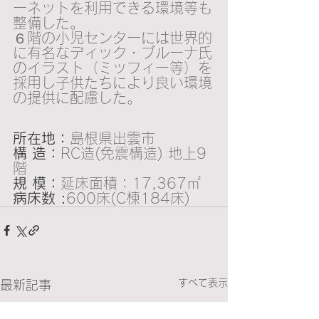
ーネットを利用できる環境等も
整備した。
６階の小児センターには世界的
に有名なディック・ブルーナ氏
のイラスト（ミッフィー等）を
採用し子供たちにより良い環境
の提供に配慮した。
所在地：
島根県出雲市
構 造：
RC造(免震構造) 地上9
階 
規 模：
延床面積：17,367㎡
病床数 :
600床(C棟184床)
すべて表示
最新記事