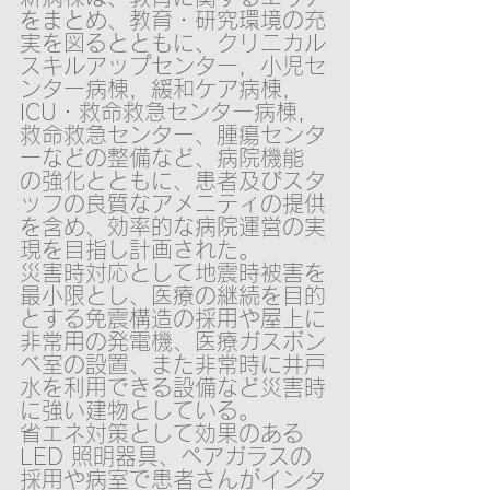
をまとめ、教育・研究環境の充
実を図るとともに、クリニカル
スキルアップセンター，小児セ
ンター病棟，緩和ケア病棟，
ICU・救命救急センター病棟，
救命救急センター、腫瘍センタ
ーなどの整備など、病院機能 
の強化とともに、患者及びスタ
ッフの良質なアメニティの提供
を含め、効率的な病院運営の実
現を目指し計画された。
災害時対応として地震時被害を
最小限とし、医療の継続を目的
とする免震構造の採用や屋上に
非常用の発電機、医療ガスボン
ベ室の設置、また非常時に井戸
水を利用できる設備など災害時
に強い建物としている。
省エネ対策として効果のある
LED 照明器具、ペアガラスの
採用や病室で患者さんがインタ