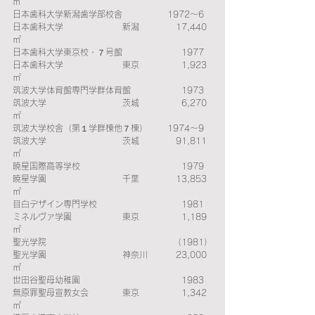
㎡ 
日本歯科大学新潟歯学部校舎　　　　　 1972～6　
日本歯科大学　　　　　　　新潟　　　　 17,440
㎡ 
日本歯科大学東京校・７号館　　　　　　　1977　
日本歯科大学　　　　　　　東京　　　　　1,923
㎡ 
筑波大学体育館専門学群体育館　　　　　　1973　
筑波大学　　　　　　　　　茨城　　　　　6,270
㎡ 
筑波大学校舎（第１学群棟他７棟）　　 1974～9　
筑波大学　　　　　　　　　茨城　　　　 91,811
㎡ 
暁星国際高等学校　　　　　　　　　　　　1979　
暁星学園　　　　　　　　　千葉　　　　 13,853
㎡ 
目白デザイン専門学校　　　　　　　　　　1981　
ミネルヴァ学園　　　　　　東京　　　　　1,189
㎡ 
聖光学院 　　　　　　　　　　　　　　  （1981）
聖光学園　　　　　　　　　神奈川　　　 23,000
㎡ 
世田谷聖母幼稚園　　　　　　　　　　　　1983　
無原罪聖母宣教女会　　　　東京　　　　　1,342
㎡ 