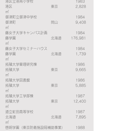
港区立港南小学校　　　　　　　　　　　　1983　
港区　　　　　　　　　　　東京　　　　　2,828
㎡ 
御津町立御津中学校　　　　　　　　　　　1984　
御津町　　　　　　　　　　岡山　　　　　9,408
㎡ 
藤女子大学キャンパス計画　　　　　　　　1984　
藤学園　　　　　　　　　　北海道　　  176,981
㎡ 
藤女子大学セミナーハウス　　　　　　　　1984　
藤学園　　　　　　　　　　北海道　　　　1,739
㎡ 
拓殖大学管理研究棟　　　　　　　　　　　1986　
拓殖大学　　　　　　　　　東京　　　　　9,665
㎡ 
拓殖大学図書館　　　　　　　　　　　　　1986　
拓殖大学　　　　　　　　　東京　　　　　5,885
㎡ 
拓殖大学工学部棟　　　　　　　　　　　　1987　
拓殖大学　　　　　　　　　東京　　　　 12,400
㎡ 
道立虻田高等学校　　　　　　　　　　　　1987　
北海道　　　　　　　　　　北海道　　　　7,895
㎡ 
啓明学園（東京防衛施設局補助事業）　　　1988　