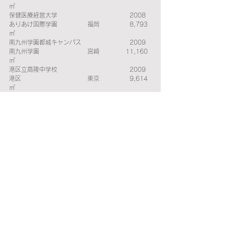
㎡ 
保健医療経営大学　　　　　　　　　　　　2008　
ありあけ国際学園　　　　　福岡　　　　　8,793
㎡ 
南九州学園都城キャンパス　　　　　　　　2009　
南九州学園　　　　　　　　宮崎　　　　 11,160
㎡ 
港区立高陵中学校　　　　　　　　　　　　2009　
港区　　　　　　　　　　　東京　　　　　9,614
㎡ 
二本松市立東和小学校　　　　　　　　　　2010　
二本松市　　　　　　　　　福島　　　　　7,302
㎡ 
麗澤大学新校舎「あすなろ」　　　　　　　2011　
廣池学園　　　　　　　　　千葉　　　　　6,176
㎡ 
麗澤中学・高等学校新校舎E棟　　　 　　　2012　
廣池学園　　　　　　　　　千葉　　　　 12,883
㎡ 
東北大学医学部開設百周年記念ホール　　　2015　
東北大学　　　　　　　　　宮城　　　　　1,008
㎡ 
鴻巣市立吹上小学校　　　　　　　　　　　2015　
鴻巣市　　　　　　　　　　埼玉　　　　　4,037
㎡