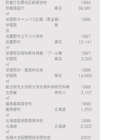
防衛庁目黒地区幹部学校　　　　　　　　　1994　
防衛施設庁　　　　　　　　東京　　　　 39,981
㎡ 
学習院キャンパス計画（第２期）　　　　　1996　
学習院　　　　　　　　　　東
京　　　　　　　　　 
武蔵野市立千川小学校　　　　　　　　　　1997　
武蔵野市　　　　　　　　　東京　　　　 10,141
㎡ 
学習院初等科新体育館・プール棟　　　　　1997　
学習院　　　　　　　　　　東京　　　　　3,000
㎡ 
学習院中・高等科校舎　　　　　　　　　　1998　
学習院　　　　　　　　　　東京　　　 　14,669
㎡ 
総合研究大学院大学先導科学研究科棟　　　1999　
文部省　　　　　　　　　　神奈川　　　　3,107
㎡ 
留寿都高等学校　　　　　　　　　　　　　1999　
留寿都村　　　　　　　　　北海道　　　　1,250
㎡ 
北海道富良野高等学校　　　　　　　　　　1999　
北海道　　　　　　　　　　北海道　　　　2,022
㎡ 
拓殖大学国際開発学部校舎　　　　　　　　2000　