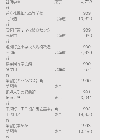
啓明学園　　　　　　　　　東京　　　　　4,798
㎡ 
道立札幌拓北高等学校　　　　　　　　　　1989　
北海道　　　　　　　　　　北海道　　 　10,600
㎡ 
石狩町第３学校給食センター　　　　　　　1989　
石狩市　　　　　　　　　　北海道　　　　　930
㎡ 
陸別町立小学校大規模改造　　　　　　　　1990　
陸別町　　　　　　　　　　北海道　　　　4,629
㎡ 
藤学園同窓会館　　　　　　　　　　　　　1990　
藤学園　　　　　　　　　　北海道　　　　　621
㎡ 
学習院キャンパス計画　　　　　　　　　　1990　
学習院　　　　　　　　　　東京　　　　　　　
拓殖大学麗沢会館　　　　　　　　　　　　1991　
拓殖大学　　　　　　　　　東京　　　　　3,041
㎡ 
平河町二丁目複合施設基本計画　　　　　　1992　
千代田区　　　　　　　　　東京　　　 　19,800
㎡ 
学習院本部棟　　　　　　　　　　　　　　1993　
学習院　　　　　　　　　　東京　　　　 10,190
㎡ 