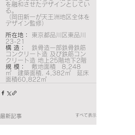
を融和させたデザインとしてい
る。
（岡田新ーが天王洲地区全体を
デザイン監修）
所在地：
 東京都品川区東品川
23-21
構 造：
　鉄骨造一部鉄骨鉄筋
コンクリート造 及び鉄筋コン
クリー卜造 地上25階地下2階
規 模：　
敷地面積　8,248
㎡　建築面積. 4,382㎡　延床
面積60,822㎡
すべて表示
最新記事