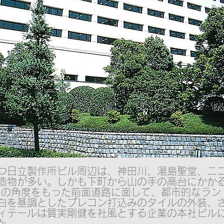
つ日立製作所ビル周辺は、神田川、湯島聖堂、ニ
造物が多い。しかも下町から山の手の高台にかか
。の角度をもった前面道路に面して、都市的なラン
白を基調としたプレコン打込みのタイルの外装、
ィテールは質実剛健を社風とする企業の本社ビル
た。