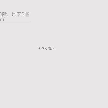
0階、地下3階
6㎡
すべて表示