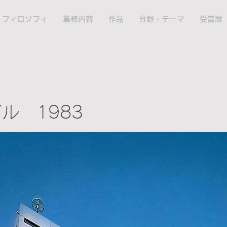
フィロソフィ
業務内容
作品
分野・テーマ
受賞歴
ル 1983