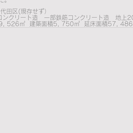
千代田区(現存せず）
コンクリート造　一部鉄筋コンクリート造　地上2
9, 526㎡  建築面積5, 750㎡  延床面積57, 48