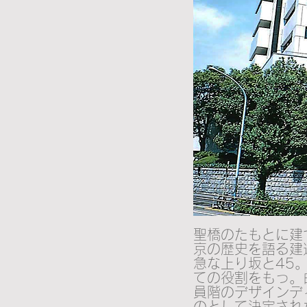
聖橋のたもとに建
京の歴史を語る建
急な上り坂と45
ての役割をもっ。
員階のデザインデ
のとして決定され