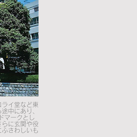
コライ堂など東
る途中にあり、
ドマークとし
さらに玄関や役
にふさわしいも