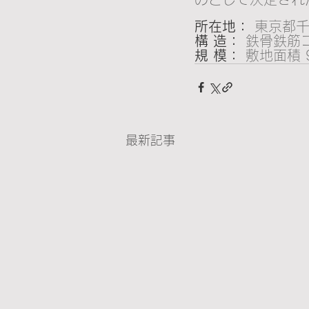
所在地：
 東京都
構 造： 
鉄骨鉄筋
規 模：
 敷地面積 
最新記事