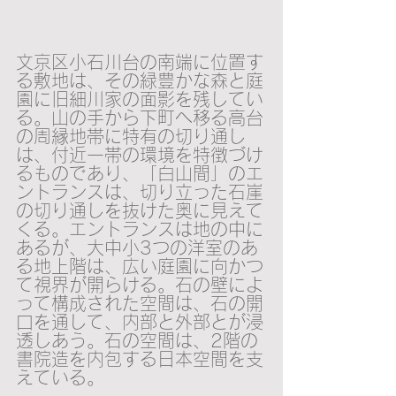
文京区小石川台の南端に位置す
る敷地は、その緑豊かな森と庭
園に旧細川家の面影を残してい
る。山の手から下町へ移る高台
の周縁地帯に特有の切り通し
は、付近一帯の環境を特徴づけ
るものであり、「白山間」のエ
ントランスは、切り立った石崖
の切り通しを抜けた奥に見えて
くる。エントランスは地の中に
あるが、大中小3つの洋室のあ
る地上階は、広い庭園に向かつ
て視界が開らける。石の壁によ
って構成された空間は、石の開
口を通して、内部と外部とが浸
透しあう。石の空間は、2階の
書院造を内包する日本空間を支
えている。