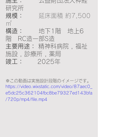
施主：    　
公益財団法人神経
研究所
規模：    　
延床面積 約7,500
㎡
構造：    　
地下1階　地上6
階　RC造一部S造
主要用途： 
精神科病院 , 福祉
施設 , 診療所 , 薬局
竣工：    　
2025年
※この動画は実施設計段階のイメージです。
https://video.wixstatic.com/video/87aec0_
e5dc25c362104fbc8be79327ed143bfa
/720p/mp4/file.mp4