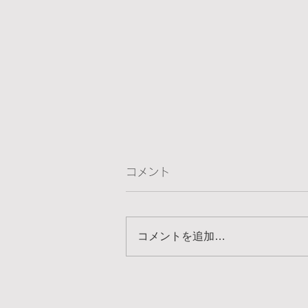
コメント
コメントを追加…
横浜こどもホスピス～うみと
そらのおうち 2021