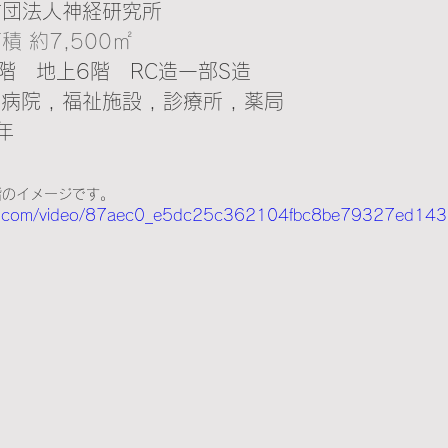
財団法人神経研究所
積 約7,500㎡
階　地上6階　RC造一部S造
病院 , 福祉施設 , 診療所 , 薬局
年
階のイメージです。
atic.com/video/87aec0_e5dc25c362104fbc8be79327ed143b