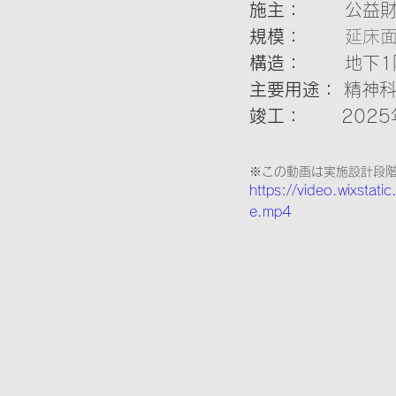
施主：    　
公益
規模：    　
延床面
構造：    　
地下1
主要用途： 
精神科
竣工：    　
2025
※この動画は実施設計段
https://video.wixst
e.mp4