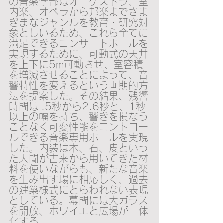
の音楽学部はオーケストラ、室
内楽、オペラから邦楽までさま
ぎまなジャンルを教育・研究対
象としいるため、これら全てに
満足できるコンサートホールを
実現するために、可動式の天井
を上下に5m可動させ、室容積
を増減させることによって、音
響特性を変えるという画期的方
法を提案した。その結果、残響
時間はI.5秒から2.6秒と、1秒
以上の幅を持ち、響きを損なう
ことなく可変性能をコントロー
ルできる音楽専用ホールを実現
した。内装は木、石、皮といっ
た人聞が古来から用いてきた材
料を使いながらも、新たな音楽
を生み出す場に相応しく、過去
の建築様式にとらわれない表現
としている。幕間には大ガラス
を開放、ホワイエと広場が一体
化する。