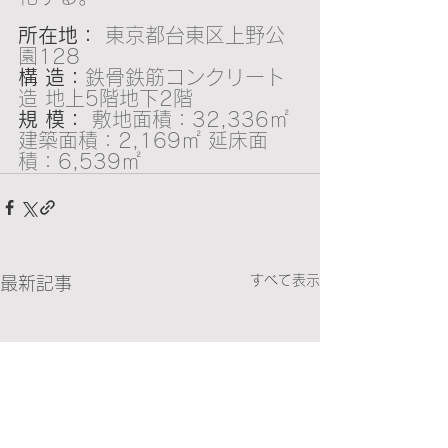
所在地：
 東京都台東区上野公
園128
構 造：
鉄骨鉄筋コンクリート
造 地上5階地下2階
規 模：
 敷地面積：32,336㎡ 
建築面積：2,169㎡ 延床面
積：6,539㎡
すべて表示
最新記事