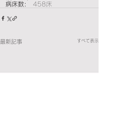
病床数:   
458床
すべて表示
最新記事