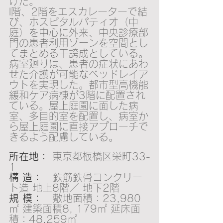
けた。
l階、2階をエスカレーターで結
び、ホスピタルパティオ（中
庭）を中心に外来、中央診療部
門の患者利用ゾーンを空間とし
てまとめる干誇成としている。
病室廻りは、患者の症状にあわ
せた介護が可能なベッドレイア
ウトを実現した。都市型高機能
緩和ケア病棟が3階に配置され
ている。屋上庭園に面した病
室、多目的室を配置し、病室か
ら屋上庭園に直接アプローチで
きるよう配慮している。
所在地：
 東京都板橋区栄町33-
1
構 造：
   鉄筋鉄骨コンクリー
ト造 地上8階／ 地下2階
規 模：
   敷地面積：23,980
㎡ 建築面積8, 179㎡ 延床面
積：48,259㎡