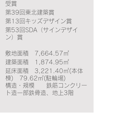
受賞
第39回東北建築賞　
第13回キッズデザイン賞　
第53回SDA（サインデザイ
ン）賞
敷地面積　7,664.57㎡
建築面積　1,874.95㎡
延床面積　3,221.40㎡(本体
棟)　79.62㎡(駐輪場)
構造・規模　　鉄筋コンクリー
ト造一部鉄骨造、地上3階