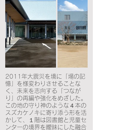
2011年大震災を境に「場の記
憶」を様変わりさせることな
く、未来を志向する「つなが
り」の再編や強化をめざした。
この地の守り神のような４本の
スズカケノキに寄り添う形を活
かして、１階は図書館と児童セ
ンターの境界を曖昧にした融合