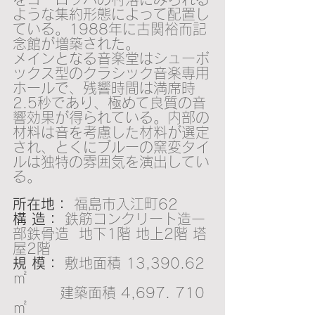
ような集約形態によって配置し
ている。1988年に古関裕而記
念館が増築された。
メインとなる音楽堂はシューボ
ックス型のクラシック音楽専用
ホールで、残響時間は満席時
2.5秒であり、極めて良質の音
響効果が得られている。内部の
材料は音を考慮した材料が選定
され、とくにブルーの窯変タイ
ルは独特の雰囲気を演出してい
る。
所在地：
 福島市入江町62
構 造：
 鉄筋コンクリート造一
部鉄骨造  地下1階 地上2階 塔
屋2階
規 模：
 敷地面積 13,390.62
㎡
　　　 建築面積 4,697. 710
㎡