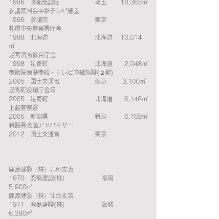
1996　防衛施設庁　　 　　　  埼玉　    18,363㎡
参議院国会中継テレビ施設　　　　　　　　　　
1996　参議院　　　　 　　　  東京
札幌中央警察署庁舎　　　　　　　　　　　　　
1998　北海道　　　　　　　   北海道    10,014
㎡ 
足寄消防総合庁舎　　　　　　　　　　　　　　
1998　足寄町　　　　 　　　  北海道  　 2,048㎡
参議院傍聴参観・テレビ中継施設(２期)　　　 　
2005　国土交通省　　　　 　  東京        3,100㎡
足寄町役場庁舎等　　　　　　　　　　　　　　
2005　足寄町　　　　　　 　  北海道 　  6,146㎡
上越警察署　　　　　　　　　　　　　　　　　
2005　新潟県　　　　  　　 　新潟  　 　6,159㎡
新議員会館アドバイザー　　　　　　　　　　　
2012　国土交通省　　　　 　  東京
鹿島建設（株）九州支店　　　　　　　　　　
1970　鹿島建設(株)　　　　 　　福岡　　　
5,900㎡
鹿島建設（株）仙台支店　　　　　　　　　　
1971　鹿島建設(株)　　　　 　　宮城　　　
6,390㎡