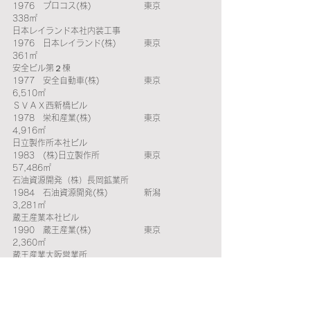
1976　プロコス(株)　　　　 　   東京　　　　
338㎡
日本レイランド本社内装工事　　　　　　　　
1976　日本レイランド(株)　    　東京　　　   
361㎡
安全ビル第２棟　　　　　　　　　　　　　　
1977　安全自動車(株)　　　　 　東京　　   
6,510㎡ 
ＳＶＡＸ西新橋ビル　　　　　　　　　　　　
1978　栄和産業(株)　　　　  　  東京　　　
4,916㎡ 
日立製作所本社ビル　　　　　　　　　　　　
1983   (株)日立製作所　　 　  　 東京　　 
57,486㎡ 
石油資源開発（株）長岡鉱業所　　　　　　　
1984　石油資源開発(株)　　　　 新潟　　   
3,281㎡ 
蔵王産業本社ビル　　　　　　　　　　　　　
1990　蔵王産業(株)　　　　　　 東京　　　
2,360㎡ 
蔵王産業大阪営業所　　　　　　　　　　　　
1990　蔵王産業(株)　　　　　 　大阪　　　
2,000㎡ 
札幌大通西14丁目ビル　  　　　　　　　　　
1991　飛栄産業(株)　　　　　　 北海道　　