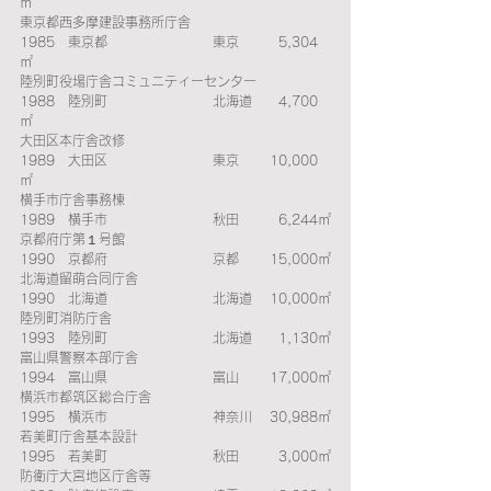
㎡ 
東京都西多摩建設事務所庁舎　　　　　　　　　
1985　東京都　　　　  　　    東京  　　 5,304
㎡ 
陸別町役場庁舎コミュニティーセンター　　　　
1988　陸別町　　　　 　　     北海道　   4,700
㎡ 
大田区本庁舎改修　　　　　　　　　　　　　　
1989　大田区　　　  　　　    東京  　  10,000
㎡ 
横手市庁舎事務棟　　　　　　　　　　　　　　
1989　横手市　　　　　　　   秋田　　   6,244㎡
京都府庁第１号館　　　　　　　　　　　　　　
1990　京都府　　　　　　　   京都　    15,000㎡
北海道留萌合同庁舎　　　　　　　　　　　　　
1990　北海道　　　　　 　　  北海道    10,000㎡
陸別町消防庁舎　　　　　　　　　　　　　　　
1993　陸別町　　　　　 　　  北海道  　 1,130㎡
富山県警察本部庁舎　　　　　　　　　　　　　
1994　富山県　　　 　　　　  富山       17,000㎡
横浜市都筑区総合庁舎　　　　　　　　　　　　
1995　横浜市　　　 　　　　  神奈川    30,988㎡
若美町庁舎基本設計　　　　　　　　　　　　　
1995　若美町　　　 　　　　  秋田　      3,000㎡
防衛庁大宮地区庁舎等　　　　　　　　　　　　