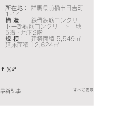
所在地：
 群馬県前橋市日吉町
1-14
構 造：  
 鉄骨鉄筋コンクリー
ト一部鉄筋コンクリート　地上
5暗・地下2階
規 模：  
 建築面積 5,549㎡  
延床面積 12,624㎡
すべて表示
最新記事