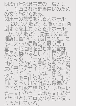
明治百年記念事業の一環とし
て、企画された群馬県民のため
の文化施設である。
関東ーの規模を誇る大ホール
（ 2000人収容）と能から前衛
劇までを上演できる小ホール
（500人収容） は最新の音響
理論に基づいて設計された。さ
らに大小の展覧会で賑う展示
室、赤城連峰を望む集会室群、
県民交換の場として市民公園に
つらなるロビーなどの施設が公
共的、記念的な意味をもって密
度の高いデザインで機能的に構
成されている。赤城、榛名、妙
義の上毛三山のふところ、利根
川にそった風光明眉な環境の中
でこの御影石積のふたつの白い
倉一文化の倉ーは地方文化の足
がかりとして重要な役割を演じ
ようとしている。