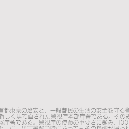
首都東京の治安と、一般都民の生活の安全を守る
て新しく建て直された警視庁本部庁舎である。その
察庁舎である。警視庁の使命の重要さに鑑み、l0
と共に、災害等緊急時にあってもその機能が損わ