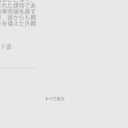
された建物であ
の東南端を画す
り、誰からも親
さを備えた外観
ト造 
すべて表示