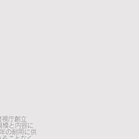
警視庁創立
規模と内容に
0年の耐用に供
れることなく、