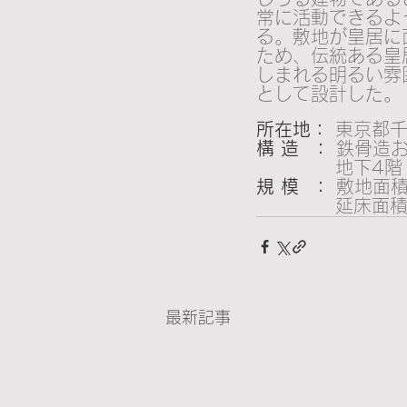
常に活動できるよ
る。敷地が皇居に
ため、伝統ある皇
しまれる明るい雰
として設計した。
所在地：
 東京都
構 造  ： 
鉄骨造お
　　　　 地下4階
規 模  ： 
敷地面積1
　　　　 延床面積9
最新記事