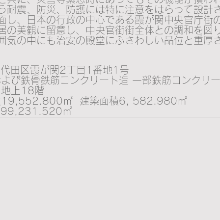
う耐震、防災、防護には特に注意をはらって設計
面し、日本の行政の中心である霞が関中央官庁街
居の美観に留意し、中央官街街全体との調和を図
囲気の中にも治安の殿堂にふさわしい品位と重厚
千代田区霞が関2丁目1番地1号
よび鉄骨鉄筋コンクリー卜造 一部鉄筋コンクリー
 地上18階
9,552.800㎡  建築面積6, 582.980㎡　
9,231.520㎡