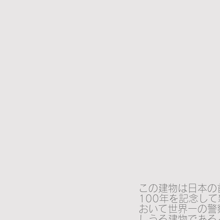
この建物は日本の
100年を記念し
おいて世界ーの警
しうる建物である