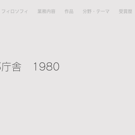
フィロソフィ
業務内容
作品
分野・テーマ
受賞歴
庁舎 1980